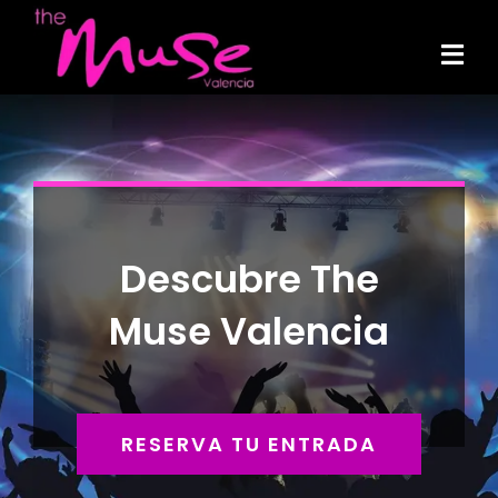
Skip
to
Tog
content
Navi
Descubre The
Muse Valencia
RESERVA TU ENTRADA