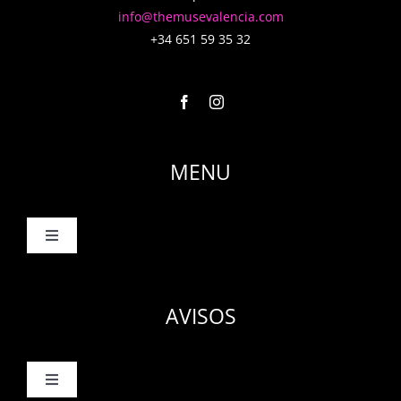
info@themusevalencia.com
+34 651 59 35 32
MENU
Toggle
Navigation
Inicio
AVISOS
El Club
Toggle
Servicios