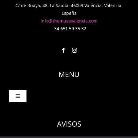
C/ de Ruaya, 48, La Saïdia, 46009 València, Valencia,
España
info@themusevalencia.com
+34 651 59 35 32
MENU
Toggle
Navigation
Inicio
AVISOS
El Club