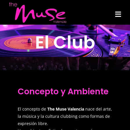
Skip
to
Tog
content
Navi
El Club
Concepto y Ambiente
El concepto de
The Muse Valencia
nace del arte,
la música y la cultura clubbing como formas de
expresión libre.