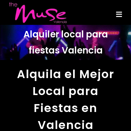
Skip
to
Tog
content
Navi
Alquiler local para
fiestas Valencia
Alquila el Mejor
Local para
Fiestas en
Valencia